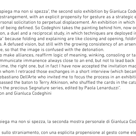
i spiega ma non si spezza", the second solo exhibition by Gianluca Cod
estrangement, with an explicit propensity for gesture as a strategic 
personal solicitation to perpetual displacement. An exhibition in whic
s of being defined. So Codeghini takes the painting behind him, now o
tion, a duel and a reciprocal study, in which techniques are deployed in
a" because folding and explaining are like closing and opening, foldin
. A defused vision, but still with the growing consistency of an arsen
e, so that the image is confused with the detonation.
to make alliances, reaffirm logic of meaning, winking, consoling or ta
ommunicate immanence always close to an end, but not to lead back 
t time, the right one, but in fact I have now accepted the invitation ma
 with whom I retraced those exchanges in a short interview (which bec
 Sebastiano Dell'Arte who invited me to focus the process in an exhibi
assed the baton to Terry Atkinson, who shuffled the cards in the cata
in the precious Segnature series, edited by Paola Lenarduzzi".
son and Gianluca Codeghini
 spiega ma non si spezza, la seconda mostra personale di Gianluca Cod
 e sullo straniamento, con una esplicita propensione al gesto come e