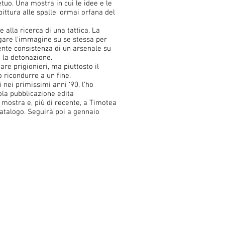
tuo. Una mostra in cui le idee e le
ittura alle spalle, ormai orfana del
 alla ricerca di una tattica. La
egare l’immagine su se stessa per
cente consistenza di un arsenale su
n la detonazione.
re prigionieri, ma piuttosto il
ricondurre a un fine.
 nei primissimi anni ‘90, l’ho
ola pubblicazione edita
a mostra e, più di recente, a Timotea
 catalogo. Seguirà poi a gennaio