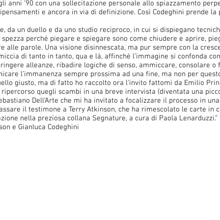
egli anni ’90 con una sollecitazione personale allo spiazzamento perpe
pensamenti e ancora in via di definizione. Così Codeghini prende la p
, da un duello e da uno studio reciproco, in cui si dispiegano tecniche
si spezza perché piegare e spiegare sono come chiudere e aprire, pi
dere alle parole. Una visione disinnescata, ma pur sempre con la cres
iccia di tanto in tanto, qua e là, affinché l’immagine si confonda co
ringere alleanze, ribadire logiche di senso, ammiccare, consolare o fa
nicare l’immanenza sempre prossima ad una fine, ma non per questo 
lo giusto, ma di fatto ho raccolto ora l’invito fattomi da Emilio Prini
o ripercorso quegli scambi in una breve intervista (diventata una picc
bastiano Dell’Arte che mi ha invitato a focalizzare il processo in un
 passare il testimone a Terry Atkinson, che ha rimescolato le carte in
azione nella preziosa collana Segnature, a cura di Paola Lenarduzzi.”
nson e Gianluca Codeghini