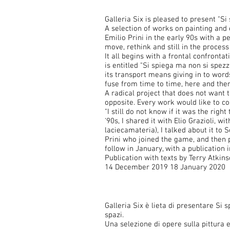
Galleria Six is pleased to present "S
A selection of works on painting and 
Emilio Prini in the early 90s with a 
move, rethink and still in the proces
It all begins with a frontal confronta
is entitled "Si spiega ma non si spezz
its transport means giving in to words
fuse from time to time, here and ther
A radical project that does not want 
opposite. Every work would like to c
"I still do not know if it was the righ
'90s, I shared it with Elio Grazioli,
laciecamateria), I talked about it to
Prini who joined the game, and then p
follow in January, with a publication 
Publication with texts by Terry Atkin
14 December 2019 18 January 2020
Galleria Six è lieta di presentare Si
spazi.
Una selezione di opere sulla pittura