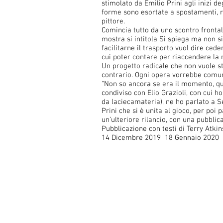
stimolato da Emilio Prini agli inizi d
forme sono esortate a spostamenti, ri
pittore.
Comincia tutto da uno scontro frontale
mostra si intitola Si spiega ma non 
facilitarne il trasporto vuol dire ce
cui poter contare per riaccendere la m
Un progetto radicale che non vuole st
contrario. Ogni opera vorrebbe comu
“Non so ancora se era il momento, quel
condiviso con Elio Grazioli, con cui h
da laciecamateria), ne ho parlato a Se
Prini che si è unita al gioco, per poi
un’ulteriore rilancio, con una pubblic
Pubblicazione con testi di Terry Atki
14 Dicembre 2019 18 Gennaio 2020