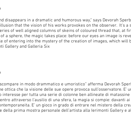
9
nd disappears in a dramatic and humorous way," says Devorah Sperber
llusion that the vision of his works provokes on the observer. It's a 
ries of well aligned columns of skeins of coloured thread that, at fir
of a sphere, the magic takes place: before our eyes an image is reve
 of entering into the mystery of the creation of images, which will 
nti Gallery and Galleria Six
9
e scompare in modo drammatico e umoristico” afferma Devorah Sperbe
ne ottica che la visione delle sue opere provoca sull’osservatore. E’ u
 interesse per tutta una serie di colonne ben allineate di matassine d
tro attraverso l’ausilio di una sfera, la magia si compie: davanti ai 
ontemporaneita. E’ un gioco in grado di entrare nel mistero della cr
 della prima mostra personale dell’artista alla Ierimonti Gallery e al