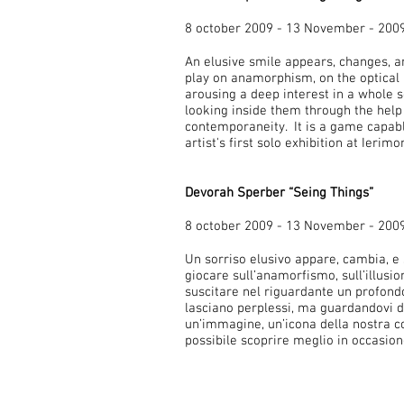
8 october 2009 -
13 November - 200
An elusive smile appears, changes, a
play on anamorphism, on the optical i
arousing a deep interest in a whole se
looking inside them through the help 
contemporaneity. It is a game capable
artist's first solo exhibition at Ierimo
Devorah Sperber “Seing Things”
8 october 2009 - 13 November - 200
Un sorriso elusivo appare, cambia, 
giocare sull’anamorfismo, sull’illusio
suscitare nel riguardante un profondo
lasciano perplessi, ma guardandovi den
un’immagine, un’icona della nostra c
possibile scoprire meglio in occasione