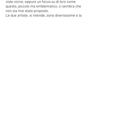
viste vicine, eppure un focus su di loro come
questo, piccolo ma emblematico, ci sembra che
non sia mai stato proposto.
Le due artiste, si intende, sono diversissime e la
mostra non vuole affatto proporre chissà quali
raffronti o suggerire affinità inesistenti tra le loro
opere. Del resto un artista è sempre diverso dagli
altri, altrimenti non è un artista ma un epigono.
Dadamaino e Maria Lai, in particolare, sono
diverse per nascita (la prima nasce a Milano nel
1930; la seconda a Ulassai, in Sardegna, nel
1919), per formazione, per il clima artistico in cui
sono vissute e, più ancora, per poetica (la prima,
esponente nel 1960 del gruppo Azimut di Manzoni
e Castellani, si avvicina poi all’arte optical e
programmata; la seconda, vissuta a Roma dal
1956 alla fine del secolo, dopo esordi nell’ambito
del realismo, e più tardi dell’informale, è stata
un’interprete dell'arte concettuale e una
anticipatrice dell’ arte relazionale).
Tuttavia entrambe, nel loro percorso espressivo,
hanno trovato l'ignoto. Cioè, potremmo anche
dire, hanno capito che siamo immersi nel mistero.
E ce lo hanno mostrato, quel mistero, non per
svelarlo (cosa velleitaria e impossibile), ma per
rivelarci che il mistero c’è.
Per l'occasione alla data del 18 dicembre, si