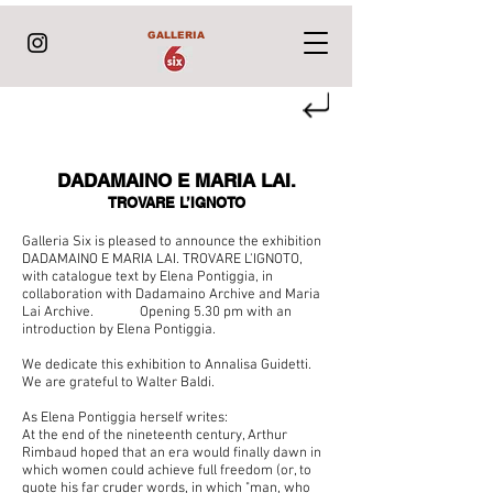
GALLERIA
DADAMAINO E MARIA LAI.
TROVARE L’IGNOTO
Galleria Six is pleased to announce the exhibition
DADAMAINO E MARIA LAI. TROVARE L'IGNOTO,
with catalogue text by Elena Pontiggia, in
collaboration with Dadamaino Archive and Maria
Lai Archive. Opening 5.30 pm with an
introduction by Elena Pontiggia.
We dedicate this exhibition to Annalisa Guidetti.
We are grateful to Walter Baldi.
As Elena Pontiggia herself writes:
At the end of the nineteenth century, Arthur
Rimbaud hoped that an era would finally dawn in
which women could achieve full freedom (or, to
quote his far cruder words, in which "man, who