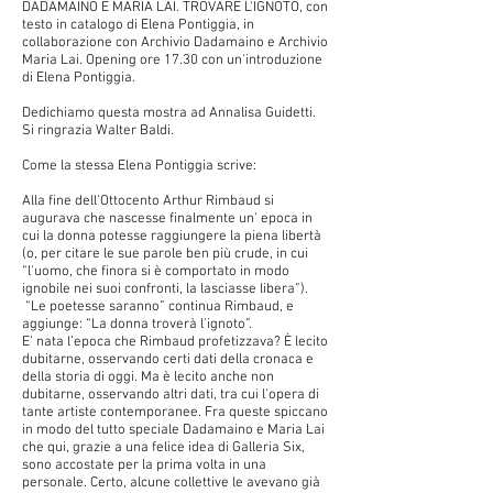
DADAMAINO E MARIA LAI. TROVARE L'IGNOTO, con
testo in catalogo di Elena Pontiggia, in
collaborazione con Archivio Dadamaino e Archivio
Maria Lai. Opening ore 17.30 con un'introduzione
di Elena Pontiggia.
Dedichiamo questa mostra ad Annalisa Guidetti.
Si ringrazia Walter Baldi.
Come la stessa Elena Pontiggia scrive:
Alla fine dell'Ottocento Arthur Rimbaud si
augurava che nascesse finalmente un' epoca in
cui la donna potesse raggiungere la piena libertà
(o, per citare le sue parole ben più crude, in cui
“l'uomo, che finora si è comportato in modo
ignobile nei suoi confronti, la lasciasse libera”).
“Le poetesse saranno” continua Rimbaud, e
aggiunge: “La donna troverà l'ignoto”.
E’ nata l’epoca che Rimbaud profetizzava? È lecito
dubitarne, osservando certi dati della cronaca e
della storia di oggi. Ma è lecito anche non
dubitarne, osservando altri dati, tra cui l'opera di
tante artiste contemporanee. Fra queste spiccano
in modo del tutto speciale Dadamaino e Maria Lai
che qui, grazie a una felice idea di Galleria Six,
sono accostate per la prima volta in una
personale. Certo, alcune collettive le avevano già