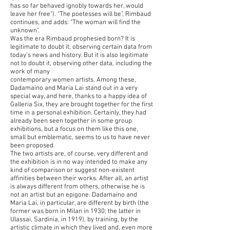
has so far behaved ignobly towards her, would
leave her free"). "The poetesses will be", Rimbaud
continues, and adds: "The woman will find the
unknown".
Was the era Rimbaud prophesied born? It is
legitimate to doubt it, observing certain data from
today's news and history. But it is also legitimate
not to doubt it, observing other data, including the
work of many
contemporary women artists. Among these,
Dadamaino and Maria Lai stand out in a very
special way, and here, thanks to a happy idea of
Galleria Six, they are brought together for the first
time in a personal exhibition. Certainly, they had
already been seen together in some group
exhibitions, but a focus on them like this one,
small but emblematic, seems to us to have never
been proposed.
The two artists are, of course, very different and
the exhibition is in no way intended to make any
kind of comparison or suggest non-existent
affinities between their works. After all, an artist
is always different from others, otherwise he is
not an artist but an epigone. Dadamaino and
Maria Lai, in particular, are different by birth (the
former was born in Milan in 1930; the latter in
Ulassai, Sardinia, in 1919), by training, by the
artistic climate in which they lived and, even more