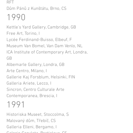
RFT
Dům Pánů z Kunštátu, Brno, CS
1990
Kettle’s Yard Gallery, Cambridge, GB
Free Art, Torino, I
Lycée Ferdinand-Buisso, Elbeuf, F
Museum Van Bomel, Van Dam Venlo, NL
ICA Institute of Contemporary Art, Londra,
GB
Albemarle Gallery, Londra, GB
Arte Centro, Milano, I
Gallerie Kaj Forsblum, Helsinki, FIN
Galleria Ariete, Lecco, I
Sincron, Centro Culturale Arte
Contemporanea, Brescia, I
1991
Historiska Museet, Stoccolma, S
Malovaný dům, Třebíč, CS
Galleria Elleni, Bergamo, I