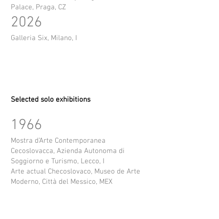
Palace, Praga, CZ
2026
Galleria Six, Milano, I
Selected solo e
xhibitions
1966
Mostra d’Arte Contemporanea
Cecoslovacca, Azienda Autonoma di
Soggiorno e Turismo, Lecco, I
Arte actual Checoslovaco, Museo de Arte
Moderno, Città del Messico, MEX
1968
XXXIV Esposizione Internazionale d’Arte La